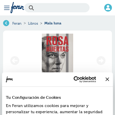
Mala luna
Feran
Libros
Mala luna
Tu Configuración de Cookies
Ref.
En Feran utilizamos cookies para mejorar y
ZED-4040744
ISBN:
9788414040744
personalizar tu experiencia, aumentar la seguridad