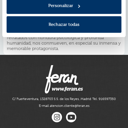
afrontar la realidad. Fernando Aramburu lo ha vuelto a
Personalizar
hacer: nos entrega una novela emocionante e
inolvidable, otro hito en su narrativa, que lo afianza
como uno de los grandes narradores europeos del
Rechazar todas
momento; una historia que vuelve la mirada a la
memoria reciente del País Vasco y cuyos personajes,
retratados con hondura psicológica y profunda
humanidad, nos conmueven, en especial su inmensa y
memorable protagonista.
C/ Fuerteventura, 13
28703 S.S. de los Reyes, Madrid
Tel. 916597350
E-mail atencion.cliente@feran.es