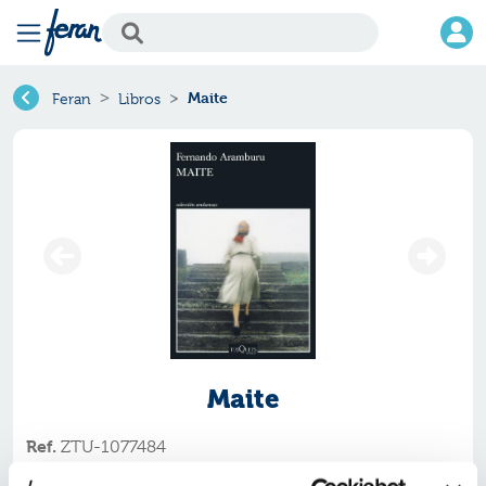
Maite
Feran
Libros
Maite
Ref.
ZTU-1077484
ISBN:
9788411077484