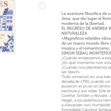
La
aventura
filosófica de 
Jena, que
dio
lugar al
Roma
moderna de la
libertad.
EL REGRESO DE
ANDREA W
NATURALEZA
vibra
«Magníficos
rebeldes
de un nuevo
mundo libre
música y
el
romanticismo.
SIMON SEBAG MONTEFIO
¿Cuándo empezamos a exigir
¿En qué momento nos volv
¿Cuándo nos planteamos p
ser libre?».
Todo comenzó en una tranqu
década de 1790, cuando un 
pusieron el yo en el centro
escritura y sus vidas. Este b
Goethe, Schiller y Novalis; a
Hegel; a los polémicos her
a Alexander von Humboldt. 
formidable Caroline Schlege