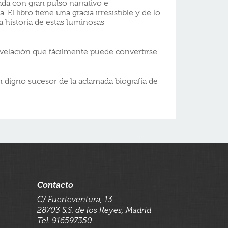
ada con gran pulso narrativo e
El libro tiene una gracia irresistible y de lo
a historia de estas luminosas
evelación que fácilmente puede convertirse
n digno sucesor de la aclamada biografía de
Contacto
C/ Fuerteventura, 13
28703 S.S. de los Reyes, Madrid
Tel. 916597350