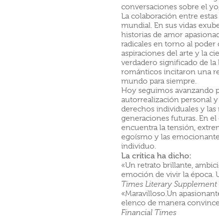
conversaciones sobre el yo, l
La colaboración entre estas
mundial. En sus vidas exube
historias de amor apasionad
radicales en torno al poder 
aspiraciones del arte y la ci
verdadero significado de la
románticos incitaron una r
mundo para siempre.
Hoy seguimos avanzando por
autorrealización personal y 
derechos individuales y las
generaciones futuras. En el 
encuentra la tensión, extr
egoísmo y las emocionantes 
individuo.
La crítica ha dicho:
«Un retrato brillante, ambic
emoción de vivir la época.
Times Literary Supplement
«Maravilloso.Un apasionante
elenco de manera convince
Financial Times