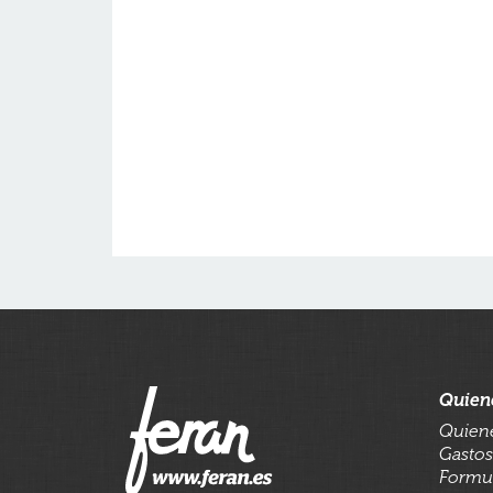
Quien
Quien
Gastos
Formul