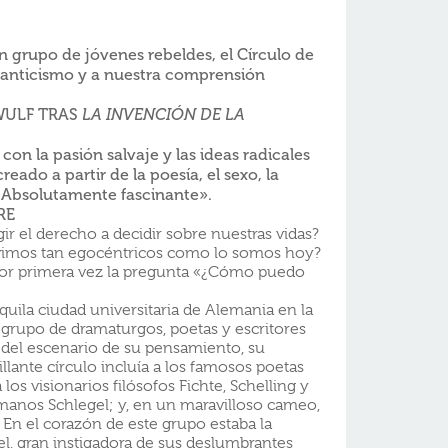
un
grupo de
jóvenes
rebeldes,
el
Círculo de
nticismo y a
nuestra
comprensión
ULF TRAS
LA INVENCIÓN DE LA
 con la
pasión
salvaje y las ideas
radicales
creado a
partir de la
poesía,
el
sexo, la
Absolutamente
fascinante».
RE
 el derecho a decidir sobre nuestras vidas?
imos tan egocéntricos como lo somos hoy?
or primera vez la pregunta «¿Cómo puedo
ila ciudad universitaria de Alemania en la
grupo de dramaturgos, poetas y escritores
 del escenario de su pensamiento, su
rillante círculo incluía a los famosos poetas
 los visionarios filósofos Fichte, Schelling y
manos Schlegel; y, en un maravilloso cameo,
En el corazón de este grupo estaba la
l, gran instigadora de sus deslumbrantes