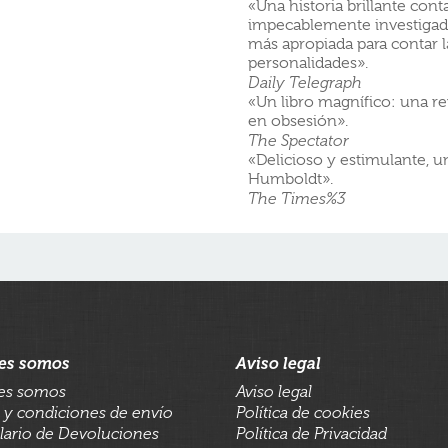
«Una historia brillante cont
impecablemente investigada. 
más apropiada para contar l
personalidades».
Daily Telegraph
«Un libro magnífico: una r
en obsesión».
The Spectator
«Delicioso y estimulante, u
Humboldt».
The Times%3
es somos
Aviso legal
es somos
Aviso legal
 y condiciones de envío
Política de cookies
ario de Devoluciones
Política de Privacidad