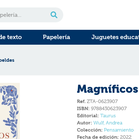
de texto
Papelería
Juguetes educa
beldes
Magníficos
Ref.
ZTA-0623907
ISBN:
9788430623907
Editorial:
Taurus
Autor:
Wulf, Andrea
Colección:
Pensamiento
Fecha de edición:
2022