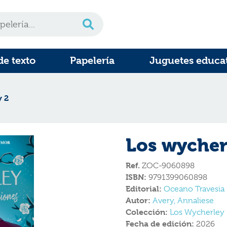
de texto
Papelería
Juguetes educa
y 2
Los wycher
Ref.
ZOC-9060898
ISBN:
9791399060898
Editorial:
Oceano Travesia
Autor:
Avery, Annaliese
Colección:
Los Wycherley
Fecha de edición:
2026