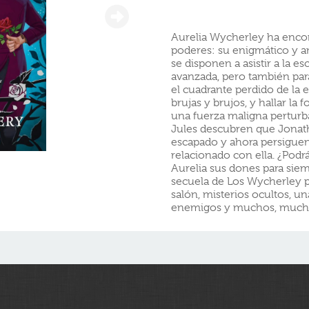
Aurelia Wycherley ha encon
poderes: su enigmático y a
se disponen a asistir a la e
avanzada, pero también para
el cuadrante perdido de la 
brujas y brujos, y hallar la
una fuerza maligna perturb
Jules descubren que Jonath
escapado y ahora persiguen
relacionado con ella. ¿Podr
Aurelia sus dones para sie
secuela de Los Wycherley p
salón, misterios ocultos, u
enemigos y muchos, mucho