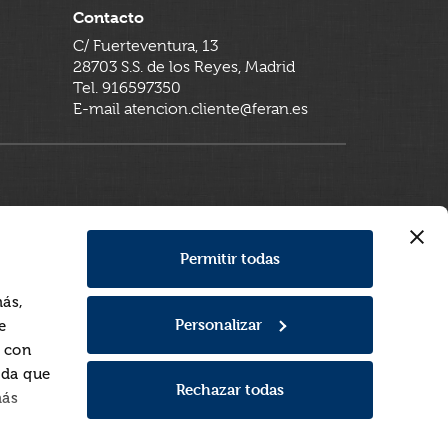
Contacto
C/ Fuerteventura, 13
28703 S.S. de los Reyes, Madrid
Tel. 916597350
E-mail atencion.cliente@feran.es
Permitir todas
más,
Personalizar
e
a con
rda que
Rechazar todas
más