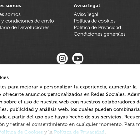
es somos
Aviso legal
es somos
Aviso legal
 y condiciones de envío
Política de cookies
ario de Devoluciones
Política de Privacidad
Condiciones generales
kies
ies para mejorar y personalizar tu experiencia, aumentar la
 y ofrecerte anuncios personalizados en Redes Sociales. Ade
 sobre el uso de nuestra web con nuestros colaboradores d
les, publicidad y análisis web, los cuales pueden combinarl
ada a partir del uso que hayas hecho de sus servicios. Recue
ón y retirar el consentimiento en cualquier momento. Para 
Política de Cookies
Política de Privacidad
y la
.