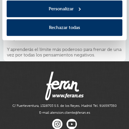
* Cómo poner límites que te protejan del agotamiento
* Cómo encontrar paz, incluso cuando todo a tu
Personalizar
alrededor se tambalea
* Cómo identificar los límites más esenciales en cada
área de tu vida, y cómo empezar a aplicarlos hoy
Rechazar todas
mismo
* Cómo respetar tus propios límites para evitar recaer
en patrones destructivos
Y aprenderás el límite más poderoso para frenar de una
vez por todas los pensamientos negativos.
C/ Fuerteventura, 13
28703 S.S. de los Reyes, Madrid
Tel. 916597350
E-mail atencion.cliente@feran.es