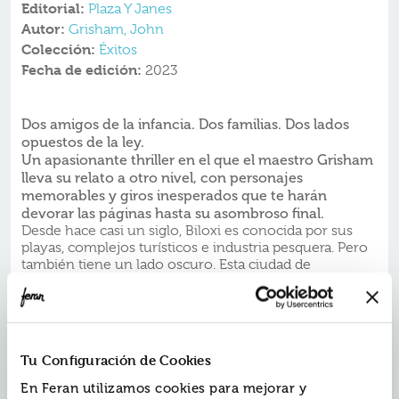
Editorial:
Plaza Y Janes
Autor:
Grisham, John
Colección:
Éxitos
Fecha de edición:
2023
Dos amigos de la
infancia. Dos
familias. Dos
lados
opuestos de la ley.
Un
apasionante thriller
en el que el maestro
Grisham
lleva su relato a otro nivel, con personajes
memorables y giros inesperados que te harán
devorar las páginas hasta
su asombroso final.
Desde hace casi un siglo, Biloxi es conocida por sus
playas, complejos turísticos e industria pesquera. Pero
también tiene un lado oscuro. Esta ciudad de
Mississippi es además famosa por el crimen y la
corrupción: desde el juego, la prostitución y el
contrabando hasta el narcotráfico y los asesinatos a
manos de sicarios. Un pequeño grupo controla la
actividad criminal y se rumorea que muchos de ellos
Tu Configuración de Cookies
son miembros de la mafia del sur, conocida como
mafia Dixie.
En Feran utilizamos cookies para mejorar y