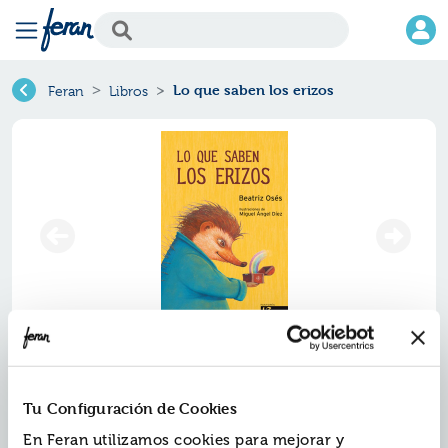
Lo que saben los erizos
Feran
Libros
Lo que saben los erizos
Tu Configuración de Cookies
Ref.
ZKK-25095
ISBN:
9788415250951
En Feran utilizamos cookies para mejorar y