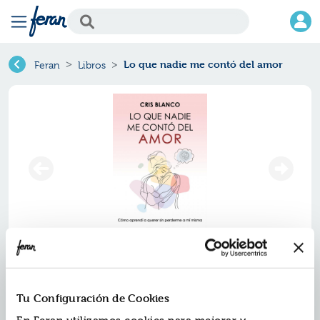
Lo que nadie me contó del amor
Feran
Libros
Lo que nadie me contó del amor
Ref.
ZHC-0644410
Tu Configuración de Cookies
ISBN:
9788410644410