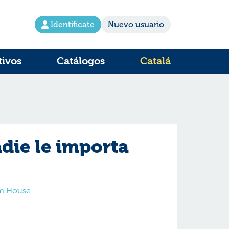
Identifícate
Nuevo usuario
tivos
Catálogos
Catalá
die le importa
om House
e