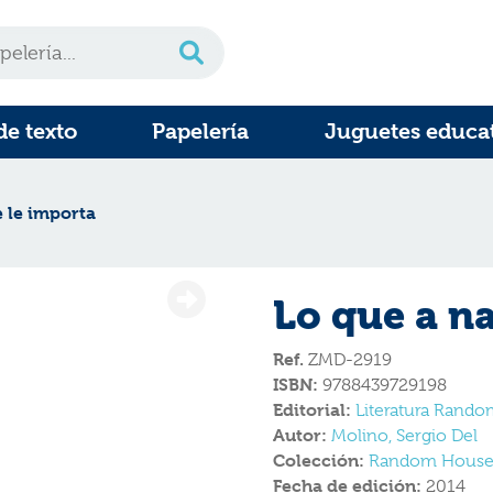
de texto
Papelería
Juguetes educa
e le importa
Lo que a na
Ref.
ZMD-2919
ISBN:
9788439729198
Editorial:
Literatura Rand
Autor:
Molino, Sergio Del
Colección:
Random Hous
Fecha de edición:
2014