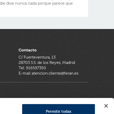
adie dice nunca nada porque parece que
Contacto
C/ Fuerteventura, 13
28703 S.S. de los Reyes, Madrid
Tel. 916597350
E-mail atencion.cliente@feran.es
Permitir todas