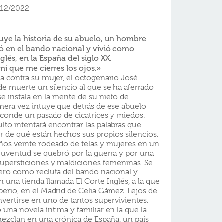
/12/2022
uye la historia de su abuelo, un hombre
hó en el bando nacional y vivió como
lés, en la España del siglo XX.
 ni que me cierres los ojos.»
a contra su mujer, el octogenario José
e muerte un silencio al que se ha aferrado
se instala en la mente de su nieto de
imera vez intuye que detrás de ese abuelo
sconde un pasado de cicatrices y miedos.
lto intentará encontrar las palabras que
r de qué están hechos sus propios silencios.
años veinte rodeado de telas y mujeres en un
 juventud se quebró por la guerra y por una
supersticiones y maldiciones femeninas. Se
mero como recluta del bando nacional y
una tienda llamada El Corte Inglés, a la que
erio, en el Madrid de Celia Gámez. Lejos de
vertirse en uno de tantos supervivientes.
 una novela íntima y familiar en la que la
ezclan en una crónica de España, un país