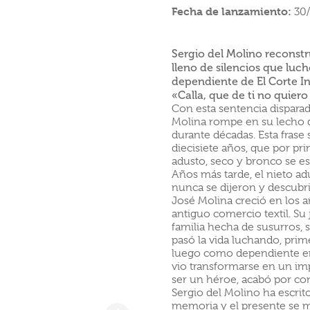
Fecha de lanzamiento:
30
Sergio del Molino reconstr
lleno de silencios que luc
dependiente de El Corte Ing
«Calla, que de ti no quiero
Con esta sentencia disparad
Molina rompe en su lecho d
durante décadas. Esta frase 
diecisiete años, que por pr
adusto, seco y bronco se e
Años más tarde, el nieto adu
nunca se dijeron y descubri
José Molina creció en los 
antiguo comercio textil. Su
familia hecha de susurros, 
pasó la vida luchando, pri
luego como dependiente en 
vio transformarse en un imp
ser un héroe, acabó por con
Sergio del Molino ha escrito
memoria y el presente se m