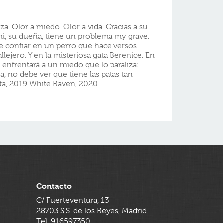
teza. Olor a miedo. Olor a vida. Gracias a su
mi, su dueña, tiene un problema my grave.
ue confiar en un perro que hace versos
lejero. Y en la misteriosa gata Berenice. En
e enfrentará a un miedo que lo paraliza:
ta, no debe ver que tiene las patas tan
lta, 2019 White Raven, 2020
Contacto
C/ Fuerteventura, 13
28703 S.S. de los Reyes, Madrid
Tel. 916597350