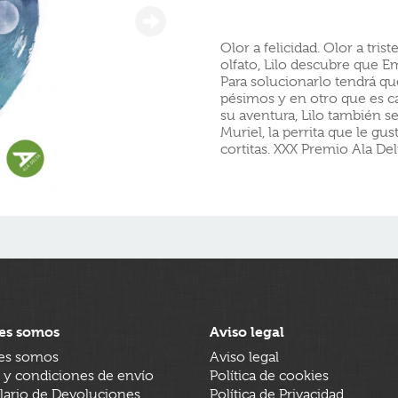
Olor a felicidad. Olor a tris
olfato, Lilo descubre que E
Para solucionarlo tendrá q
pésimos y en otro que es cal
su aventura, Lilo también s
Muriel, la perrita que le gus
cortitas. XXX Premio Ala De
es somos
Aviso legal
es somos
Aviso legal
 y condiciones de envío
Política de cookies
ario de Devoluciones
Política de Privacidad