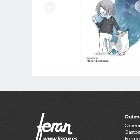
Quien
Quien
Gastos
Formul