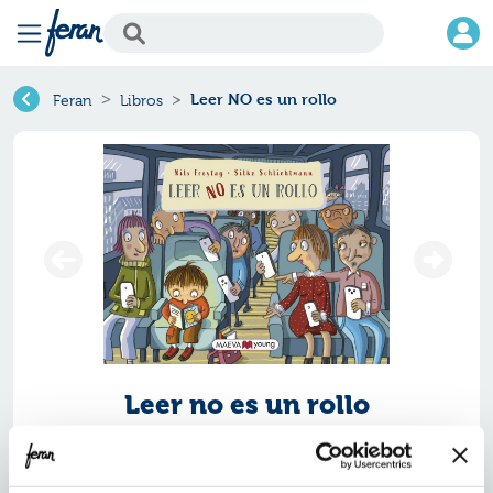
Leer NO es un rollo
Feran
Libros
Leer no es un rollo
Ref.
ZMV-9638625
ISBN:
9788419638625