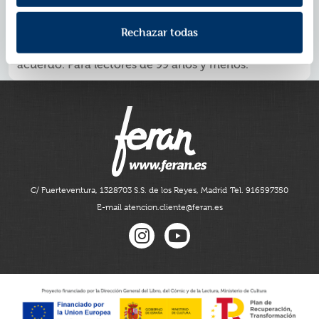
el amor por los libros.
Preciosas ilustraciones de algunos de los grandes de
Rechazar todas
la LIJ con frases provocadoras.
Un libro para reírse, pensar, contradecir o estar de
acuerdo. Para lectores de 99 años y menos.
C/ Fuerteventura, 13
28703 S.S. de los Reyes, Madrid
Tel. 916597350
E-mail atencion.cliente@feran.es