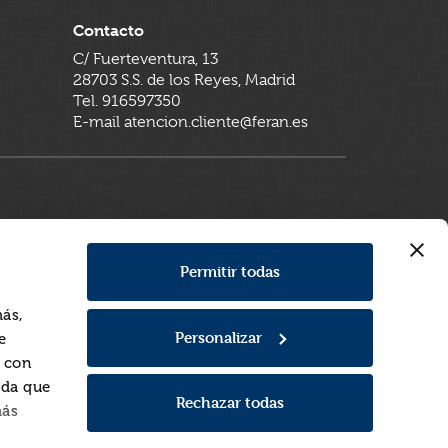
Contacto
C/ Fuerteventura, 13
28703 S.S. de los Reyes, Madrid
Tel. 916597350
E-mail atencion.cliente@feran.es
Permitir todas
más,
Personalizar
e
a con
rda que
Rechazar todas
más