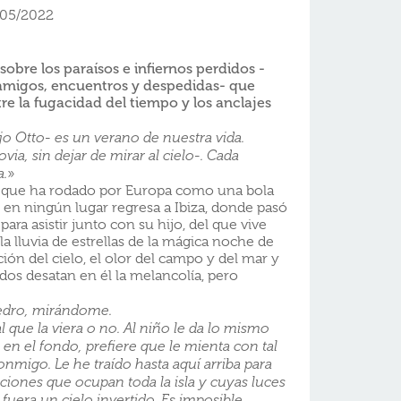
/05/2022
obre los paraísos e infiernos perdidos -
 amigos, encuentros y despedidas- que
re la fugacidad del tiempo y los anclajes
ijo Otto- es un verano de nuestra vida.
via, sin dejar de mirar al cielo-. Cada
a.
»
d que ha rodado por Europa como una bola
s en ningún lugar regresa a Ibiza, donde pasó
ara asistir junto con su hijo, del que vive
a lluvia de estrellas de la mágica noche de
ón del cielo, el olor del campo y del mar y
ados desatan en él la melancolía, pero
Pedro, mirándome.
l que la viera o no. Al niño le da lo mismo
 en el fondo, prefiere que le mienta con tal
nmigo. Le he traído hasta aquí arriba para
cciones que ocupan toda la isla y cuyas luces
fuera un cielo invertido. Es imposible