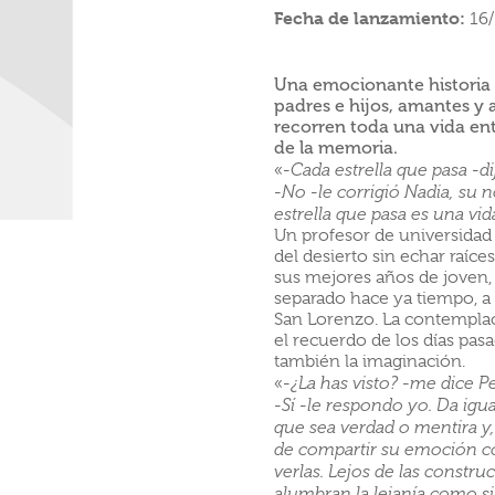
Fecha de lanzamiento:
16
Una emocionante historia s
padres e hijos, amantes y
recorren toda una vida ent
de la memoria.
«
-Cada estrella que pasa -d
-No -le corrigió Nadia, su no
estrella que pasa es una vid
Un profesor de universida
del desierto sin echar raíce
sus mejores años de joven, p
separado hace ya tiempo, a l
San Lorenzo. La contemplaci
el recuerdo de los días pas
también la imaginación.
«
-¿La has visto? -me dice 
-Sí -le respondo yo. Da igua
que sea verdad o mentira y,
de compartir su emoción co
verlas. Lejos de las constru
alumbran la lejanía como si 