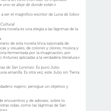
ue uno se aleje de donde están
.»
 a ser el magnífico escritor de
Luna de lobos
Cultural
a novela es una elegía a las lágrimas de la
a
erario de esta novela lírica sazonada de
icas y visuales, de colores y olores, música y
oria fermentada por la imaginación, por
 Antunes aplicadas a la verdadera literatura.»
imas de San Lorenzo
. Es puro Julio
luvia amarilla
. Es otra vez, este Julio sin Tierra
dadero viajero: persigue un objetivo y
de encuentros y de adioses; sobre lo
tras vidas, como las lágrimas de San
ca.»