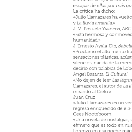
escapar de ellas por más q
La crítica ha dicho:
«Julio Llamazares ha vuelto
y
La lluvia amarilla
.»
J. M. Pozuelo Yvancos,
ABC 
«Esta hermosa y conmovedor
humanidad.»
J. Ernesto Ayala-Dip,
Babeli
«Proclamo el alto mérito lit
sensaciones plásticas, acúst
silencios, nacida de la mem
decirlo con palabras de Lobo
Ángel Basanta,
El Cultural
«No dejen de leer
Las lágr
Llamazares, el autor de
La l
mirando al Cielo.»
Juan Cruz
«Julio Llamazares es un ver
regresa enriquecido de él.»
Cees Nooteboom
«Una novela de nostalgias, 
efímero que es todo en nues
Lorenzo en esa noche mági