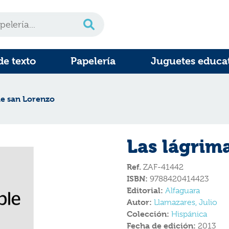
de texto
Papelería
Juguetes educa
de san Lorenzo
Las lágrim
Ref.
ZAF-41442
ISBN:
9788420414423
Editorial:
Alfaguara
Autor:
Llamazares, Julio
Colección:
Hispánica
Fecha de edición:
2013