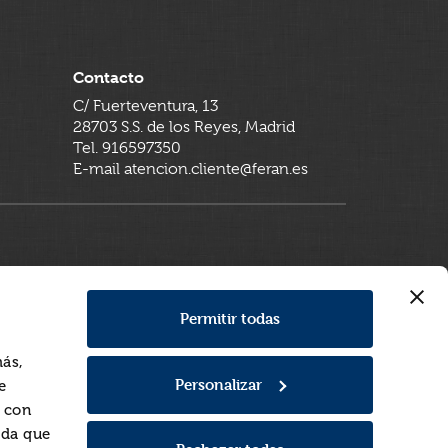
Contacto
C/ Fuerteventura, 13
28703 S.S. de los Reyes, Madrid
Tel. 916597350
E-mail atencion.cliente@feran.es
Permitir todas
más,
Personalizar
e
a con
rda que