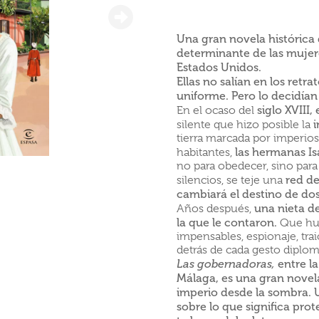
Una gran novela histórica q
determinante de las mujer
Estados Unidos.
Ellas no salían en los retr
uniforme. Pero lo decidían
siglo XVIII
En el ocaso del
silente que hizo posible la
tierra marcada por imperios
las hermanas Is
habitantes,
no para obedecer, sino para
red de
silencios, se teje una
cambiará el destino de dos
una nieta de
Años después,
la que le contaron.
Que hub
impensables, espionaje, trai
detrás de cada gesto diplomá
entre l
Las gobernadoras,
Málaga, es una gran novel
imperio desde la sombra. 
sobre lo que significa pro