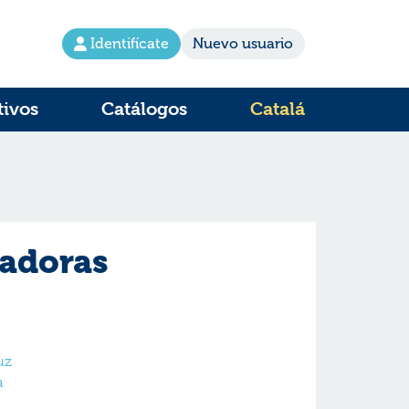
Identifícate
Nuevo usuario
tivos
Catálogos
Catalá
adoras
uz
a