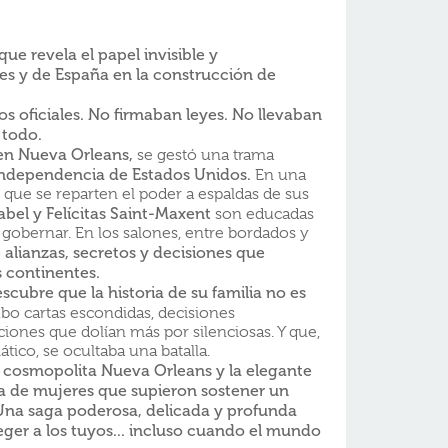
ue revela el papel invisible y
es y de España en la construcción de
atos oficiales. No firmaban leyes. No llevaban
 todo.
, en Nueva Orleans,
se gestó una trama
independencia de Estados Unidos.
En una
 que se reparten el poder a espaldas de sus
abel y Felícitas Saint-Maxent
son educadas
 gobernar. En los salones, entre bordados y
 alianzas, secretos y decisiones que
 continentes.
scubre que la historia de su familia no es
o cartas escondidas, decisiones
ciones que dolían más por silenciosas. Y que,
tico, se ocultaba una batalla.
a cosmopolita Nueva Orleans y la elegante
a de mujeres que supieron sostener un
Una saga poderosa, delicada y profunda
teger a los tuyos... incluso cuando el mundo