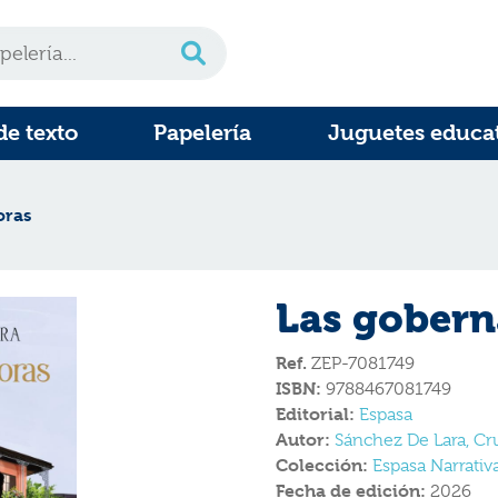
de texto
Papelería
Juguetes educa
oras
Las gobern
Ref.
ZEP-7081749
ISBN:
9788467081749
Editorial:
Espasa
Autor:
Sánchez De Lara, Cr
Colección:
Espasa Narrativ
Fecha de edición:
2026