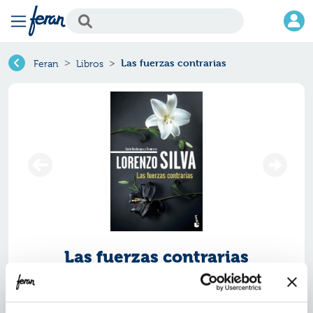
Las fuerzas contrarias
Feran
Libros
Las fuerzas contrarias
Ref.
ZBK-3369959
ISBN:
9788423369959