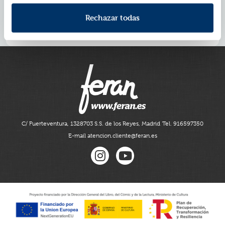
ser igual.
La historia más íntima de Bevilacqua y Chamorro. Una
Rechazar todas
doble investigación en tiempos oscuros que los unirá
como nunca y marcará un giro en su relación.
C/ Fuerteventura, 13
28703 S.S. de los Reyes, Madrid
Tel. 916597350
E-mail atencion.cliente@feran.es