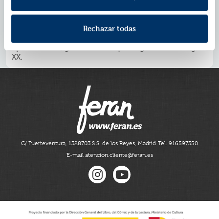
inesperada.
De la mano de unos personajes fascinantes y con la
prosa magnética que la caracteriza, Alaitz Leceaga
Rechazar todas
nos adentra en un lugar y momento histórico
apasionantes, germen de lo que llegará a ser el siglo
XX.
C/ Fuerteventura, 13
28703 S.S. de los Reyes, Madrid
Tel. 916597350
E-mail atencion.cliente@feran.es