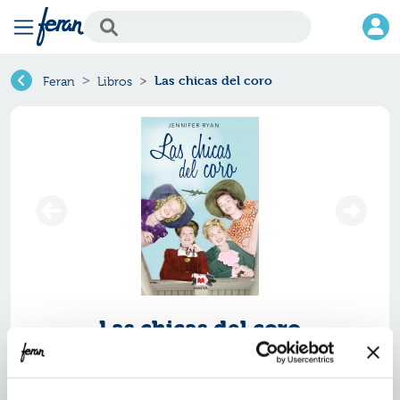
Las chicas del coro
Feran
Libros
Las chicas del coro
Ref.
ZMV-6690589
ISBN:
9788416690589