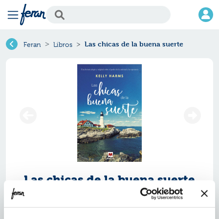
Las chicas de la buena suerte
Feran
Libros
Las chicas de la buena suerte
Ref.
ZMV-36320
ISBN:
9788416363209