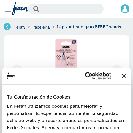
Lápiz infinito gato BEBE Friends
Feran
Papelería
Tu Configuración de Cookies
En Feran utilizamos cookies para mejorar y
Lápiz infinito gato bebe friends
personalizar tu experiencia, aumentar la seguridad
del sitio web, y ofrecerte anuncios personalizados en
Ref.
YBB-364951B
Redes Sociales. Además, compartimos información
EAN13:
2000000236278