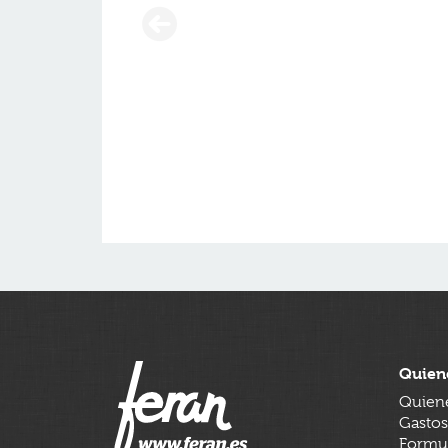
Quien
Quien
Gastos
Formul