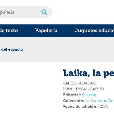
de texto
Papelería
Juguetes educa
a del espacio
Laika, la p
Ref.
ZSU-0845930
ISBN:
9788410845930
Editorial:
Susaeta
Colección:
La Aventura De 
Fecha de edición:
2026