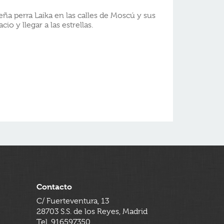
eña perra Laika en las calles de Moscú y sus
o y llegar a las estrellas.
Contacto
C/ Fuerteventura, 13
28703 S.S. de los Reyes, Madrid
Tel. 916597350