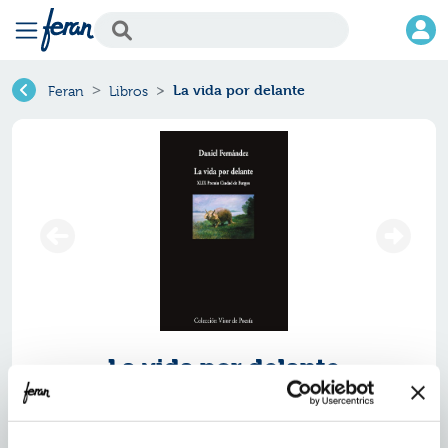
La vida por delante
Feran
Libros
La vida por delante
Ref.
ZVS-7745363
ISBN:
9791387745363