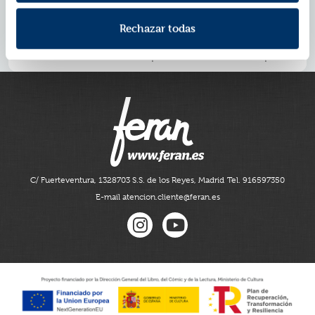
momentos más difíciles: Isabel Pantoja.
historia sobre la verdad, el
La de Raquel Bollo es una
Rechazar todas
perdón y la resiliencia
. Una invitación a mirar atrás sin
miedo, a reconocerse con ternura y a seguir adelante,
incluso cuando el mundo parece haber hablado por ti.
C/ Fuerteventura, 13
28703 S.S. de los Reyes, Madrid
Tel. 916597350
E-mail atencion.cliente@feran.es