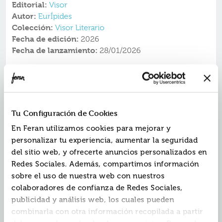
Editorial:
Visor
Autor:
EurÍpides
Colección:
Visor Literario
Fecha de edición:
2026
Fecha de lanzamiento:
28/01/2026
¿Está nuestro futuro escrito y sin remedio? ¿Nuestro
destino ha sido fijado ya por la voluntad de los dioses?
La melancolía activa de leer a los clásicos es un buen
modo de tomar conciencia de nuestro presente. Luis
Tu Configuración de Cookies
García Montero lleva años dedicado a leer las tragedias
clásicas para interpretar de acuerdo con su propia
En Feran utilizamos cookies para mejorar y
conciencia poética la historia que habitamos. Después
personalizar tu experiencia, aumentar la seguridad
de La Orestiada (2019) y Prometeo (2022), hace ahora
del sitio web, y ofrecerte anuncios personalizados en
una versión libre de Hécuba. Quiere vivir entre sus
Redes Sociales. Además, compartimos información
personajes las experiencias de la libertad y los vínculos,
la imaginación y lo irremediable, las tensiones propias
sobre el uso de nuestra web con nuestros
de la ley del más fuerte, la rebeldía, la guerra, la justicia
colaboradores de confianza de Redes Sociales,
y el diálogo generacional de padres e hijos. Son
publicidad y análisis web, los cuales pueden
buenos tiempos para la tragedia. «La justicia de las
combinarla con otra información recopilada a partir
víctimas se parece mucho a la venganza», nos dice
Eurípides cuando una madre traicionada necesita