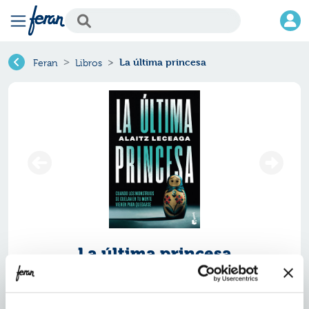
La última princesa
Feran
Libros
La última princesa
Ref.
ZBK-8321781
ISBN:
9788408321781