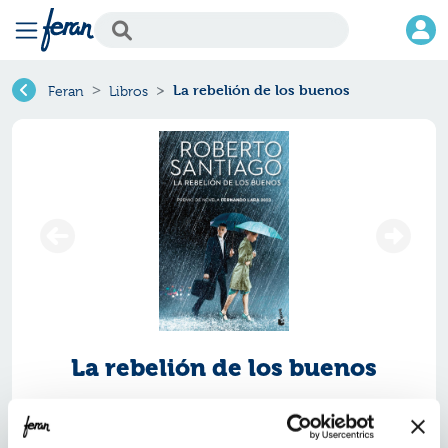
La rebelión de los buenos
Feran
Libros
La rebelión de los buenos
Ref.
ZBK-8288930
ISBN:
9788408288930