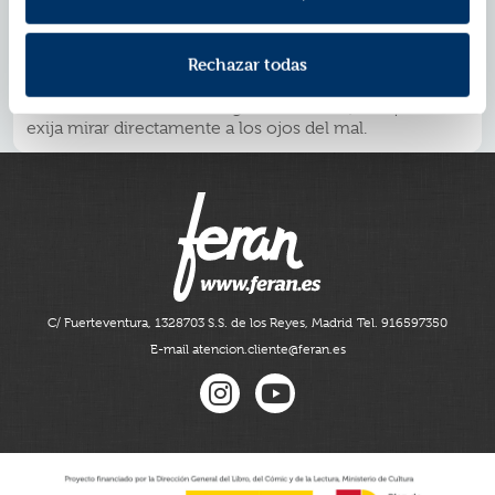
vive entre amenazas, descubre terribles ilegalidades en
los métodos de la farmacéutica: ensayos con cobayas
humanas, extorsiones, chantajes y estafas.
Rechazar todas
Él y su bufete rozan la quiebra, pero su afán de justicia
sobrepasa cualquier límite: se disponen a enfrentarse a
una multinacional con largos tentáculos, aunque eso
exija mirar directamente a los ojos del mal.
C/ Fuerteventura, 13
28703 S.S. de los Reyes, Madrid
Tel. 916597350
E-mail atencion.cliente@feran.es