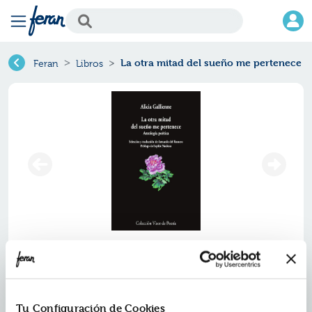
La otra mitad del sueño me pertenece
Feran
Libros
La otra mitad del sueño me
pertenece
Ref.
ZVS-7745387
Tu Configuración de Cookies