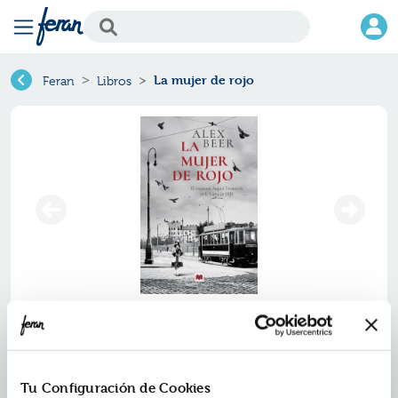
La mujer de rojo
Feran
Libros
La mujer de rojo
Ref.
ZMV-9110169
ISBN:
9788419110169
Tu Configuración de Cookies