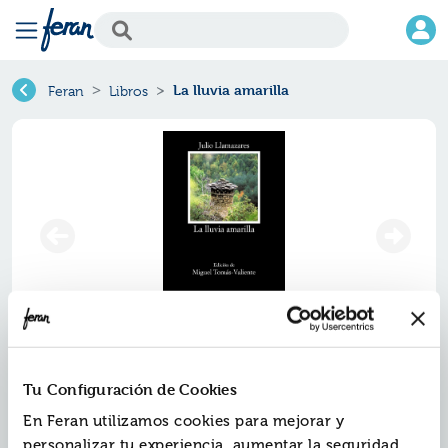
La lluvia amarilla
Feran
Libros
La lluvia amarilla
Tu Configuración de Cookies
Ref.
ZCA-779
En Feran utilizamos cookies para mejorar y
ISBN:
9788437635972
personalizar tu experiencia, aumentar la seguridad