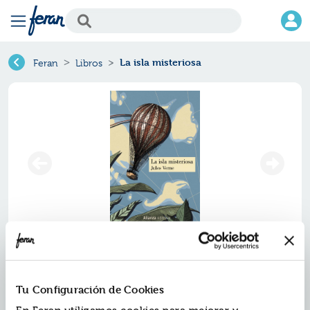
La isla misteriosa
Feran
Libros
La isla misteriosa
Ref.
ZAZ-0090159
Tu Configuración de Cookies
ISBN:
9791370090159