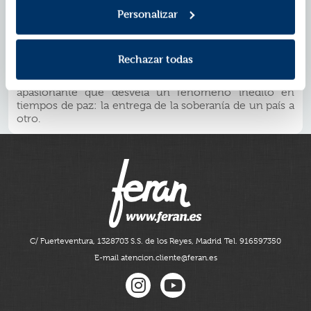
oficina de identificación ciudadana y está al tanto de
cada transacción civil y mercantil en los registros y
Personalizar
notarías. Tiene, además, un panorama detallado de la
industria petrolera, del sistema eléctrico nacional, y un
«mapa muy muy completo de las reservas minerales.
Rechazar todas
Con extraordinaria disciplina periodística y pulso
narrativo, La invasión consentida es un relato
apasionante que desvela un fenómeno inédito en
tiempos de paz: la entrega de la soberanía de un país a
otro.
C/ Fuerteventura, 13
28703 S.S. de los Reyes, Madrid
Tel. 916597350
E-mail atencion.cliente@feran.es