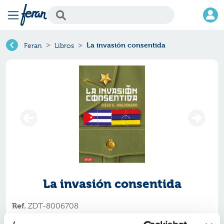
La invasión consentida
Feran
Libros
La invasión consentida
Ref.
ZDT-8006708
ISBN:
9788418006708