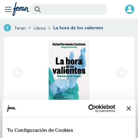
La hora de los valientes
Feran
Libros
La hora de los valientes
Ref.
ZGP-8301424
Tu Configuración de Cookies
ISBN:
9788408301424