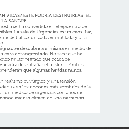
N VIDAS? ESTE PODRÍA DESTRUIRLAS. EL
 LA SANGRE.
onostia se ha convertido en el epicentro de
ibles. La sala de Urgencias es un caos
: hay
dente de tráfico, un cadáver mutilado y una
lo.
signac se descubre a sí misma
en medio de
la cara ensangrentada
. No sabe qué ha
édico militar retirado que acaba de
 ayudará a desentrañar el misterio. Ambos,
renderán que algunas heridas nunca
un realismo quirúrgico y una tensión
adentra en los
rincones más sombríos de la
tor, un médico de urgencias con años de
 conocimiento clínico en una narración