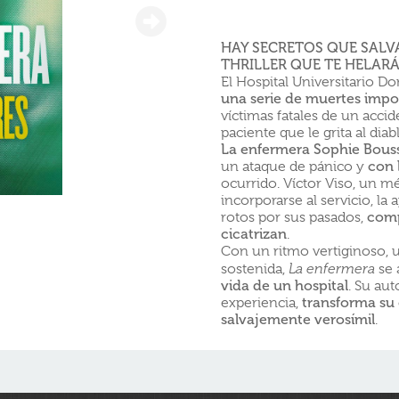
HAY SECRETOS QUE SALVA
THRILLER QUE TE HELARÁ
El Hospital Universitario D
una serie de muertes impos
víctimas fatales de un acci
paciente que le grita al diab
La enfermera Sophie Bous
un ataque de pánico y
con 
ocurrido. Víctor Viso, un m
incorporarse al servicio, la
rotos por sus pasados,
comp
cicatrizan
.
Con un ritmo vertiginoso, 
sostenida,
La enfermera
se 
vida de un hospital
. Su au
experiencia,
transforma su
salvajemente verosímil
.