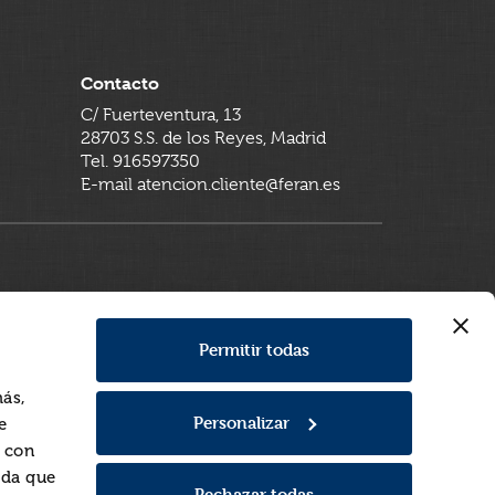
Contacto
C/ Fuerteventura, 13
28703 S.S. de los Reyes, Madrid
Tel. 916597350
E-mail atencion.cliente@feran.es
Permitir todas
más,
Personalizar
e
a con
rda que
Rechazar todas