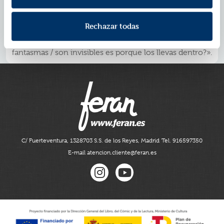
doctores que no crean un monstruo de Frankenstein
pero dan una mala noticia en sus consultas; hombres-
lobo de traje y corbata? El más allá no existe, está todo
Rechazar todas
aquí, como dice la cita de Marguerite Yourcenar que
abre estas páginas: «¿No has entendido que si los
fantasmas / son invisibles es porque los llevas dentro?».
C/ Fuerteventura, 13
28703 S.S. de los Reyes, Madrid
Tel. 916597350
E-mail atencion.cliente@feran.es