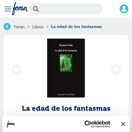
La edad de los fantasmas
Feran
Libros
La edad de los fantasmas
Ref.
ZVS-7745899
ISBN:
9791387745899