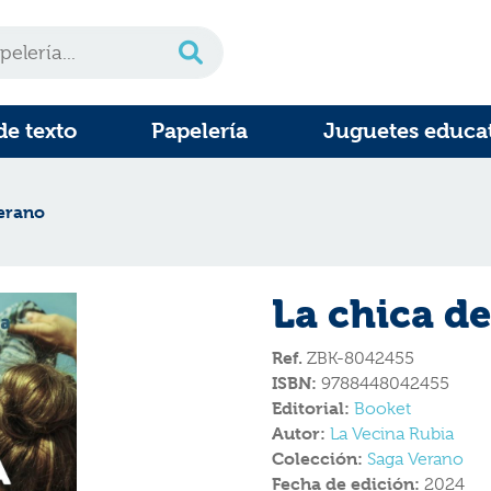
de texto
Papelería
Juguetes educa
verano
La chica de
Ref.
ZBK-8042455
ISBN:
9788448042455
Editorial:
Booket
Autor:
La Vecina Rubia
Colección:
Saga Verano
Fecha de edición:
2024