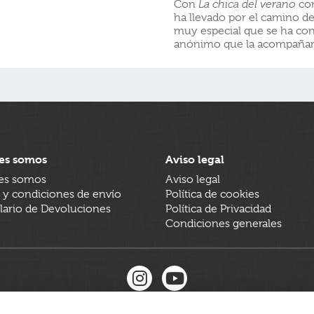
Con
La chica del verano
con
ha llevado por el camino de
muy especial que se ha con
anónimo que la acompañará 
es somos
Aviso legal
es somos
Aviso legal
 y condiciones de envío
Política de cookies
ario de Devoluciones
Política de Privacidad
Condiciones generales