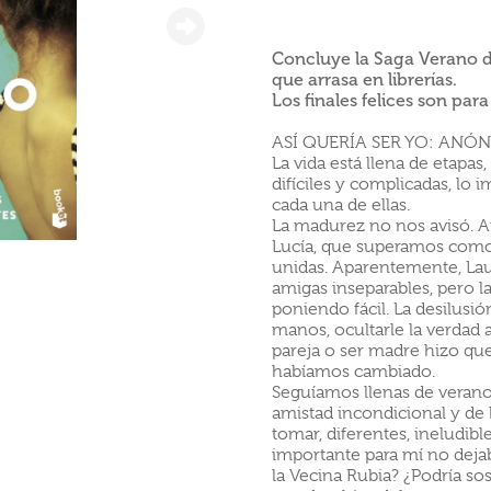
Concluye la Saga Verano d
que arrasa en librerías.
Los finales felices son para
ASÍ QUERÍA SER YO: ANÓN
La vida está llena de etapas
difíciles y complicadas, lo
cada una de ellas.
La madurez no nos avisó. A
Lucía, que superamos como
unidas. Aparentemente, Lau
amigas inseparables, pero la
poniendo fácil. La desilusi
manos, ocultarle la verdad 
pareja o ser madre hizo q
habíamos cambiado.
Seguíamos llenas de veranos 
amistad incondicional y de 
tomar, diferentes, ineludible
importante para mí no dejab
la Vecina Rubia? ¿Podría so