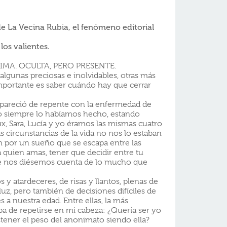
e La Vecina Rubia, el fenómeno editorial
 los valientes.
IMA. OCULTA, PERO PRESENTE.
, algunas preciosas e inolvidables, otras más
 importante es saber cuándo hay que cerrar
pareció de repente con la enfermedad de
 siempre lo habíamos hecho, estando
x, Sara, Lucía y yo éramos las mismas cuatro
s circunstancias de la vida no nos lo estaban
ón por un sueño que se escapa entre las
a quien amas, tener que decidir entre tu
ue nos diésemos cuenta de lo mucho que
y atardeceres, de risas y llantos, plenas de
luz, pero también de decisiones difíciles de
s a nuestra edad. Entre ellas, la más
a de repetirse en mi cabeza: ¿Quería ser yo
stener el peso del anonimato siendo ella?