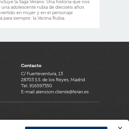
cluye la Saga Verano. Una historia que nos
 una adolescente rubia de dieciséis años
vertido en mujer y en el personaje
para siempre: la Vecina Rubia.
Contacto
C/ Fuerteventura, 13
28703 S.S. de los Reyes, Madrid
Tel. 916597350
E-mail atencion.cliente@feran.es