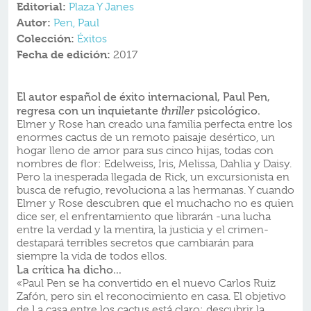
Editorial:
Plaza Y Janes
Autor:
Pen, Paul
Colección:
Éxitos
Fecha de edición:
2017
El autor español de éxito internacional, Paul Pen,
regresa con un inquietante
psicológico.
thriller
Elmer y Rose han creado una familia perfecta entre los
enormes cactus de un remoto paisaje desértico, un
hogar lleno de amor para sus cinco hijas, todas con
nombres de flor: Edelweiss, Iris, Melissa, Dahlia y Daisy.
Pero la inesperada llegada de Rick, un excursionista en
busca de refugio, revoluciona a las hermanas. Y cuando
Elmer y Rose descubren que el muchacho no es quien
dice ser, el enfrentamiento que librarán -una lucha
entre la verdad y la mentira, la justicia y el crimen-
destapará terribles secretos que cambiarán para
siempre la vida de todos ellos.
La crítica ha dicho...
«Paul Pen se ha convertido en el nuevo Carlos Ruiz
Zafón, pero sin el reconocimiento en casa. El objetivo
de La casa entre los cactus está claro: descubrir la