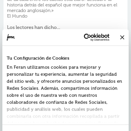
historia detrás del español que mejor funciona en el
mercado anglosajón.»
El Mundo
Los lectores han dicho...
«Unos episodios que nos van a dejar boquiabiertos, sin
aliento, averiguando la verdad en medio de toda una
serie de sorprendentes revelaciones que nos van a
llevar de sobresalto en sobresalto. Una original novela
que culmina con un final con el que el autor consigue
Tu Configuración de Cookies
inquietarnos y emocionarnos.»
Blog Me gustan los libros
En Feran utilizamos cookies para mejorar y
personalizar tu experiencia, aumentar la seguridad
«La casa entre los cactus es un inquietante thriller que
del sitio web, y ofrecerte anuncios personalizados en
nos sumerge en un escenario claustrofóbico y lleno
Redes Sociales. Además, compartimos información
de tensión a través del que conoceremos el lado
oscuro del ser humano. Una escalofriante historia que
sobre el uso de nuestra web con nuestros
te mantendrá con el alma en vilo hasta su desenlace.»
colaboradores de confianza de Redes Sociales,
Blog Bookeando con MªÁngeles
publicidad y análisis web, los cuales pueden
combinarla con otra información recopilada a partir
«Paul Pen se ha convertido por derecho en uno de los
escritores más sorprendentes del panorama español.
del uso que hayas hecho de sus servicios. Recuerda
Sus obras siempre tienen giros inesperados, historias
que puedes cambiar de opinión y retirar el