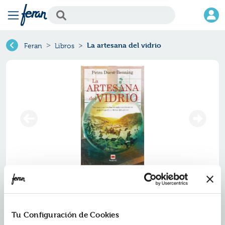
La artesana del vidrio
Feran
Libros
La artesana del vidrio
Ref.
ZMV-89348
Tu Configuración de Cookies
ISBN:
9788415893486