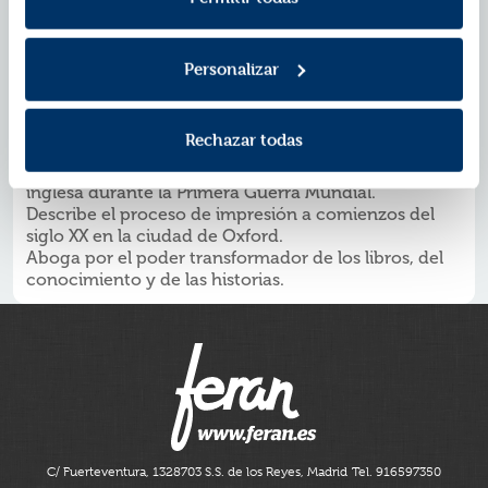
el que pueda utilizar su intelecto y no solo las manos,
pero a medida que la guerra y los acontecimientos
remodelan su mundo, es el amor y la responsabilidad
que conlleva lo que amenaza con frenar sus
Personalizar
aspiraciones.
¿POR QUÉ LEER
?
LA ARTESANA DE LIBROS
Es una magnífica novela histórica de superación y
Rechazar todas
liberación femenina.
Es una muy interesante descripción de la sociedad
inglesa durante la Primera Guerra Mundial.
Describe el proceso de impresión a comienzos del
siglo XX en la ciudad de Oxford.
Aboga por el poder transformador de los libros, del
conocimiento y de las historias.
C/ Fuerteventura, 13
28703 S.S. de los Reyes, Madrid
Tel. 916597350