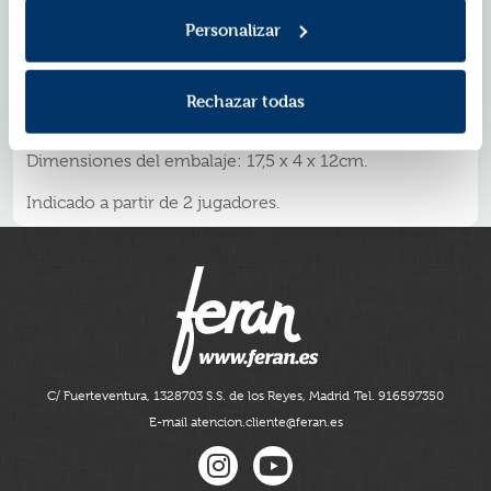
Niños y niñas aprenderán en qué consisten 50
Personalizar
profesiones mientras desarrollan habilidades
lingüísticas, emocionales y de autoconocimiento,
además de su imaginación.
Rechazar todas
Contiene 50 tarjetas.
Dimensiones del embalaje: 17,5 x 4 x 12cm.
Indicado a partir de 2 jugadores.
C/ Fuerteventura, 13
28703 S.S. de los Reyes, Madrid
Tel. 916597350
E-mail atencion.cliente@feran.es