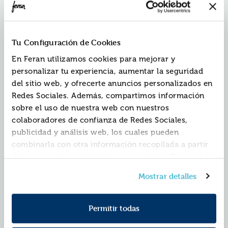
Juego de cartas juguemos a las
Tu Configuración de Cookies
profesiones
En Feran utilizamos cookies para mejorar y
Ref.
XTH-THG66
personalizar tu experiencia, aumentar la seguridad
EAN13:
5600779478113
del sitio web, y ofrecerte anuncios personalizados en
Marca:
The Happy Gang
Redes Sociales. Además, compartimos información
Contiene 50 tarjetas.
sobre el uso de nuestra web con nuestros
Dimensiones del embalaje: 17,5 x 4 x 12cm.
colaboradores de confianza de Redes Sociales,
Indicado a partir de 2 jugadores.
publicidad y análisis web, los cuales pueden
combinarla con otra información recopilada a partir
del uso que hayas hecho de sus servicios. Recuerda
Descubre desde las profesiones más tradicionales hasta
las más modernas y aprende todos sus secretos.
que puedes cambiar de opinión y retirar el
Mostrar detalles
Compara y relaciona las distintas herramientas
consentimiento en cualquier momento. Para más
características de cada profesión, ¡quizá descubras lo
Política de Cookies
información consulta la
y la
que quieres ser de mayor!
Política de Privacidad
.
Redescubre un juego clásico que todos conocemos y
Permitir todas
forma parte de nuestra infancia, en una versión
actualizada y divertidísima.