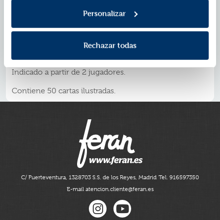
capacidad de observación y memoria, y mejorarán su
Personalizar
vocabulario y rapidez visual de manera divertida.
De reglas sencillas y partidas rápidas, este juego se
convertirá en el favorito de los primeros lectores.
Rechazar todas
Dimensiones del embalaje: 17,5 x 4 x 12cm.
Indicado a partir de 2 jugadores.
Contiene 50 cartas ilustradas.
C/ Fuerteventura, 13
28703 S.S. de los Reyes, Madrid
Tel. 916597350
E-mail atencion.cliente@feran.es