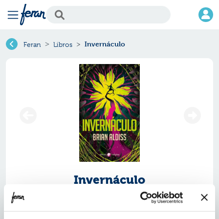
Invernáculo
Feran
Libros
Invernáculo
Ref.
ZEH-5021395
ISBN:
9788435021395