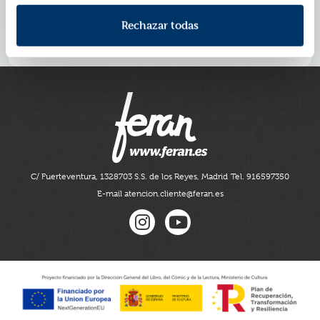
ficción del siglo xx, y como tal mereció el Premio
Hugo en 1962. Una vida y un mundo paralelos..., pero
Rechazar todas
muy actual y probablemente más verosimil de lo que
nos gustaría pensar tras pasar una pandemia.
C/ Fuerteventura, 13
28703 S.S. de los Reyes, Madrid
Tel. 916597350
E-mail atencion.cliente@feran.es