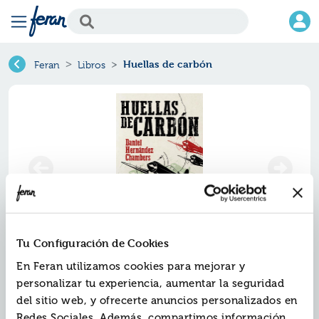
Huellas de carbón
Feran
Libros
Tu Configuración de Cookies
Huellas de carbón
En Feran utilizamos cookies para mejorar y
personalizar tu experiencia, aumentar la seguridad
Ref.
ZED-4030318
del sitio web, y ofrecerte anuncios personalizados en
ISBN:
9788414030318
Redes Sociales. Además, compartimos información