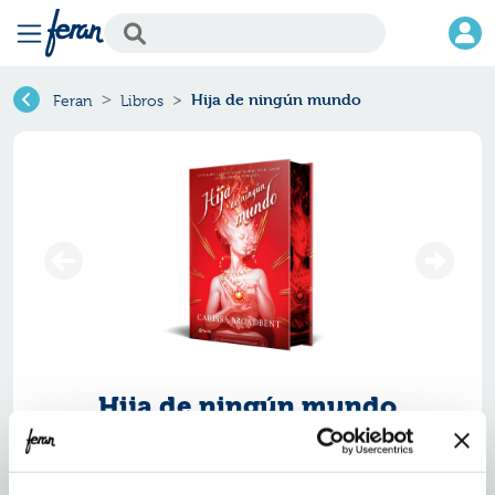
Hija de ningún mundo
Feran
Libros
Hija de ningún mundo
Ref.
ZPT-8322177
ISBN:
9788408322177