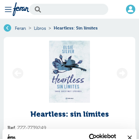
Heartless: Sin límites
Feran
Libros
Heartless: sin límites
Ref.
ZZZ-7739249
ISBN:
9791387739249