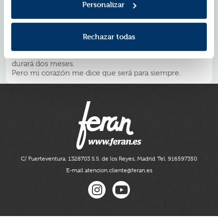
Personalizar
más tierno, y estoy empezando a darme cuenta de que
su carácter de tío duro no es más que una fachada.
Alguien lo convenció de que no es lo suficientemente
bueno, aunque nunca me he sentido más querida que
Rechazar todas
cuando estoy en sus brazos.
Puede que mi contrato diga que nuestra relación solo
durará dos meses.
Pero mi corazón me dice que será para siempre.
C/ Fuerteventura, 13
28703 S.S. de los Reyes, Madrid
Tel. 916597350
E-mail atencion.cliente@feran.es