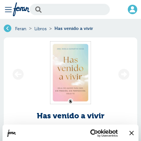
Has venido a vivir
Feran
Libros
Has venido a vivir
Ref.
ZUG-2430656
ISBN:
9788402430656