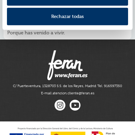
ruido externo y reconectar con lo que de verdad te
importa. Un libro honesto y cercano para
cultivar una
vida coherente contigo y habitar el presente, lo
Rechazar todas
único que tenemos asegurado.
Sin presión ni exigencias imposibles. Solo siendo tú.
Porque has venido a vivir.
C/ Fuerteventura, 13
28703 S.S. de los Reyes, Madrid
Tel. 916597350
E-mail atencion.cliente@feran.es