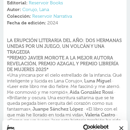
Editorial:
Reservoir Books
Autor:
Corujo, Lana
Colección:
Reservoir Narrativa
Fecha de edición:
2024
LA ERUPCIÓN LITERARIA DEL AÑO: DOS HERMANAS
UNIDAS POR UN JUEGO, UN VOLCÁN Y UNA
TRAGEDIA
*PREMIO JAVIER MOROTE A LA MEJOR AUTORA
REVELACIÓN, PREMIO AZAGAL Y
PREMIO LIBRERÍA
DE MUJERES 2025*
«Una yincana por el cielo estrellado de la infancia. Qué
Luna Miguel
inteligente y lúcida es Lana Corujo»,
·
«Leer este libro me dio fiebre. Me fascinó y me aterró.
Aida González Rossi
Me conmovió y me rompió»,
·
«Brillante y oscura. Una escritura saltarina que se te
queda pegada bien cerquita del corazón como sus
Juanpe Sánchez López
fantasmas»,
· «El libro con el
Valeria Castro
que más he llorado en toda mi vida»,
·
«Como en un juego, leer esta historia también ha sido
como cruzar una frontera entre el miedo y el afecto.