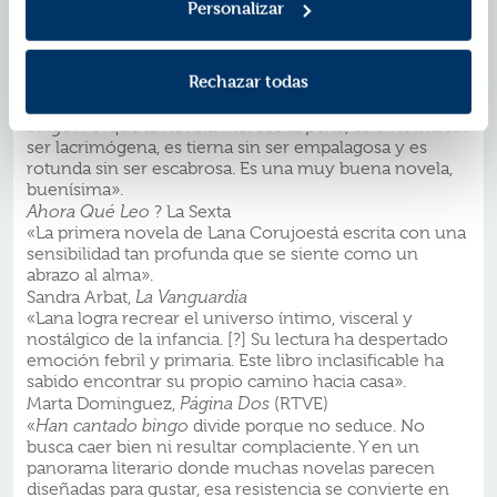
Personalizar
recomendar un libro, pero en este caso lo es. Es difícil
emocionarse, llegar a llorar. A mí este libro me hizo
llorar».
Rechazar todas
Bárbaro Blasco,
La Lectura ? El Mundo
«Háganse un favor a sí mismos y lean
Han cantado
bingo
. Porque la novela merece la pena, es emotiva sin
ser lacrimógena, es tierna sin ser empalagosa y es
rotunda sin ser escabrosa. Es una muy buena novela,
buenísima».
Ahora Qué Leo
? La Sexta
«La primera novela de Lana Corujoestá escrita con una
sensibilidad tan profunda que se siente como un
abrazo al alma».
Sandra Arbat,
La Vanguardia
«Lana logra recrear el universo íntimo, visceral y
nostálgico de la infancia. [?] Su lectura ha despertado
emoción febril y primaria. Este libro inclasificable ha
sabido encontrar su propio camino hacia casa».
Marta Dominguez,
Página Dos
(RTVE)
«
Han cantado bingo
divide porque no seduce. No
busca caer bien ni resultar complaciente. Y en un
panorama literario donde muchas novelas parecen
diseñadas para gustar, esa resistencia se convierte en