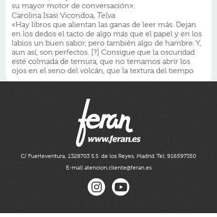
su mayor motor de conversación».
Carolina Isasi Vicondoa,
Telva
«Hay libros que alientan las ganas de leer más. Dejan
en los dedos el tacto de algo más que el papel y en los
labios un buen sabor, pero también algo de hambre. Y,
aun así, son perfectos. [?] Consigue que la oscuridad
esté colmada de ternura, que no temamos abrir los
ojos en el seno del volcán, que la textura del tiempo
C/ Fuerteventura, 13
28703 S.S. de los Reyes, Madrid
Tel. 916597350
E-mail atencion.cliente@feran.es