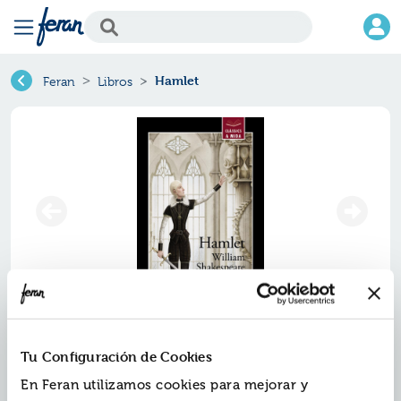
Hamlet
Feran
Libros
Hamlet
Tu Configuración de Cookies
Ref.
ZBA-V-93866
En Feran utilizamos cookies para mejorar y
ISBN:
9788448938666