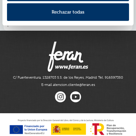
preciosas ilustraciones en bitono que dan vida a cada
página, es perfecta para
lectoras a partir de 7 años.
Rechazar todas
Una colección inspiradora que muestra que con
esfuerzo, confianza y amigas a tu lado,
¡los sueños
pueden hacerse realidad!
C/ Fuerteventura, 13
28703 S.S. de los Reyes, Madrid
Tel. 916597350
E-mail atencion.cliente@feran.es