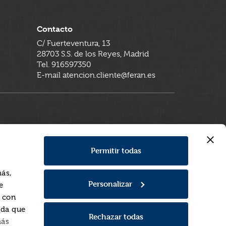
Contacto
C/ Fuerteventura, 13
28703 S.S. de los Reyes, Madrid
Tel. 916597350
E-mail atencion.cliente@feran.es
Permitir todas
más,
Personalizar
e
a con
rda que
Rechazar todas
más