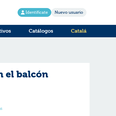
Identifícate
Nuevo usuario
tivos
Catálogos
Catalá
n el balcón
as