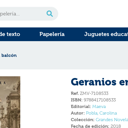
de texto
Papelería
Juguetes educa
l balcón
Geranios e
Ref.
ZMV-7108533
ISBN:
9788417108533
Editorial:
Maeva
Autor:
Pobla, Carolina
Colección:
Grandes Novel
Fecha de edición:
2018