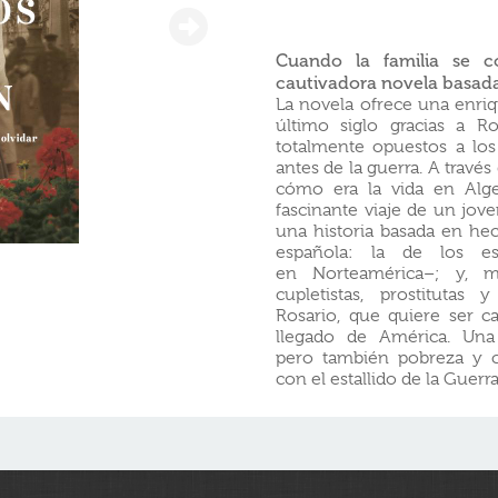
Cuando la familia se c
cautivadora novela basada 
La novela ofrece una enriq
último siglo gracias a R
totalmente opuestos a los
antes de la guerra. A travé
cómo era la vida en Algec
fascinante viaje de un jov
una historia basada en hec
española: la de los es
en Norteamérica–; y, m
cupletistas, prostitutas
Rosario, que quiere ser c
llegado de América. Una 
pero también pobreza y c
con el estallido de la Guerra 