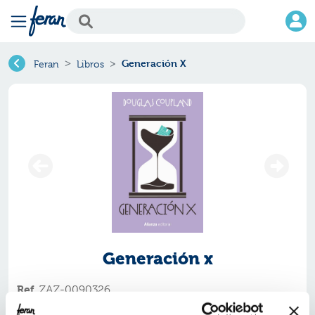
Generación X
Feran
Libros
Generación x
Ref.
ZAZ-0090326
ISBN:
9791370090326