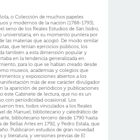
añola, o Colección de muchos papeles
guos y modernos de la nación (1788-1793),
 el seno de los Reales Estudios de San Isidro,
o universitaria, en su momento puntera por
de las materias que acogió. De modo similar
tas, que tenían ejercicios públicos, los
ida también a esta dimensión popular y
sertaba en la tendencia generalizada en
miento, para lo que se habían creado desde
s como museos, academias y colegios que
rimentos y exposiciones abiertos a los
manifestación más de ese carácter divulgador
en la aparición de periódicos y publicaciones
o este Gabinete de lectura, que no es un
so con periodicidad ocasional. Los
ueron tres, todos vinculados a los Reales
el de Manuel, bibliotecario y catedrático de
osarte, bibliotecario tercero desde 1790 hasta
 de Bellas Artes en 1792, y Pedro Estala, que
e año. Publicaron estudios de gran novedad
 y literatura, y versiones previas de El