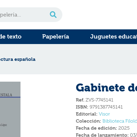
de texto
Papelería
Juguetes educa
ectura española
Gabinete d
Ref.
ZVS-7745141
ISBN:
9791387745141
Editorial:
Visor
Colección:
Biblioteca Filo
Fecha de edición:
2025
Fecha de lanzamiento:
03