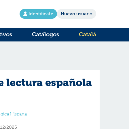
Identifícate
Nuevo usuario
tivos
Catálogos
Catalá
e lectura española
lógica Hispana
/12/2025