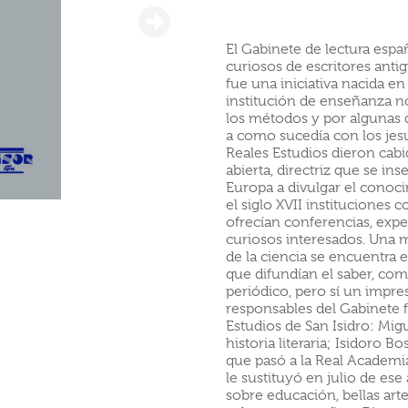
El Gabinete de lectura esp
curiosos de escritores anti
fue una iniciativa nacida en
institución de enseñanza n
los métodos y por algunas 
a como sucedía con los jesui
Reales Estudios dieron cab
abierta, directriz que se in
Europa a divulgar el conoci
el siglo XVII institucione
ofrecían conferencias, expe
curiosos interesados. Una 
de la ciencia se encuentra 
que difundían el saber, com
periódico, pero sí un impre
responsables del Gabinete f
Estudios de San Isidro: Migu
historia literaria; Isidoro B
que pasó a la Real Academia
le sustituyó en julio de es
sobre educación, bellas artes