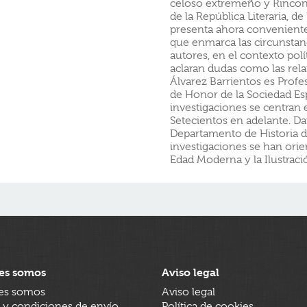
celoso extremeño y Rincone
de la República Literaria, d
presenta ahora convenient
que enmarca las circunstanc
autores, en el contexto polít
aclaran dudas como las relat
Álvarez Barrientos es Profe
de Honor de la Sociedad Esp
investigaciones se centran en
Setecientos en adelante. Da
Departamento de Historia de
investigaciones se han orient
Edad Moderna y la Ilustraci
es somos
Aviso legal
es somos
Aviso legal
 y condiciones de envío
Política de cookies