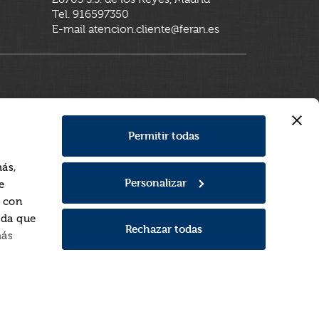
Tel. 916597350
E-mail atencion.cliente@feran.es
Permitir todas
más,
Personalizar
e
a con
rda que
Rechazar todas
más