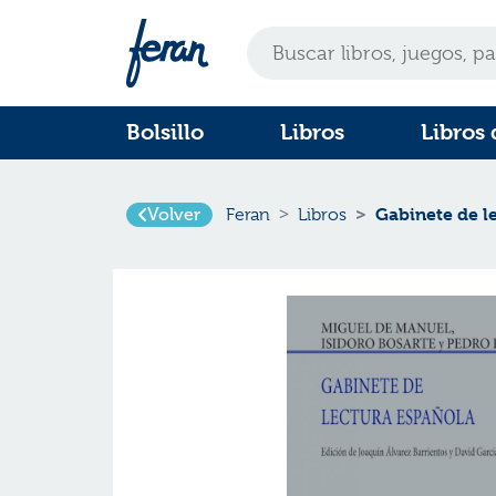
Bolsillo
Libros
Libros 
Volver
Gabinete de l
Feran
Libros