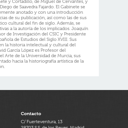
te y Cortadillo, de Miguel de Cervantes, y
e Diego de Saavedra Fajardo. El Gabinete se
emente anotado y con una introducción
ias de su publicación, así como las de sus
ico cultural del fin de siglo. Además, se
ivas a la autoría de los implicados. Joaquín
sor de Investigación del CSIC y Presidente
añola de Estudios del Siglo XVIII. Sus
 la historia intelectual y cultural del
vid García López es Profesor del
l Arte de la Universidad de Murcia, sus
ado hacia la historiografía artística de la
ón.
Contacto
C/ Fuerteventura, 13
28703 S.S. de los Reyes, Madrid